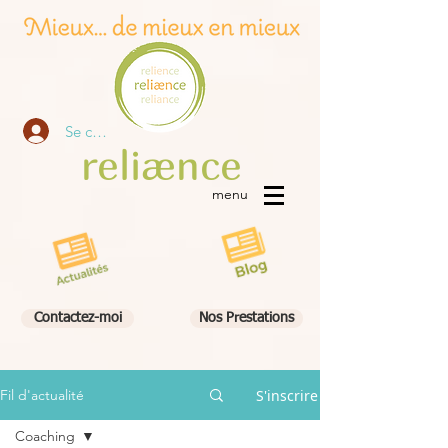
Se connecter
re
liæn
ce
menu
Contactez-moi
Nos Prestations
S'inscrire
Fil d'actualité
Coaching