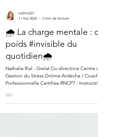
nathrial27
11 mai 2025
2 min de lecture
🌧️ La charge mentale : ce
poids #invisible du
quotidien🌧️
Nathalie Rial - Grelat Co-directrice Centre de
Gestion du Stress Drôme-Ardèche / Coach
Professionnelle Certifiée RNCP7 - Instructrice
MBSR - Praticienne en psychologie positive :
J'accompagne le déploiement du Capital
Humain. 5 j. LinkedIn 🌧️ La charge mentale :
ce poids #invisible du quotidien🌧️ C’est le