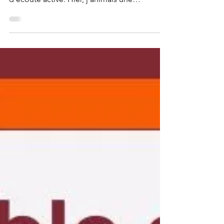
entendre et écouter, sans même parler
d’écoute active. Hier, j’animais une
conférence sur l’écoute active au sein de la
communauté développement personnel
pour des agents des collectivités
territoriales. Merci idealCO pour votre
confiance renouvelée. Merci également
Marylène Mourlevat pour ce beau duo si
inspirant🌞🫶✨ J’ai été surprise par le
nombre d’inscrits et par le taux de
participation!!! 🌱Et en même temps… cela
traduit quelque cho