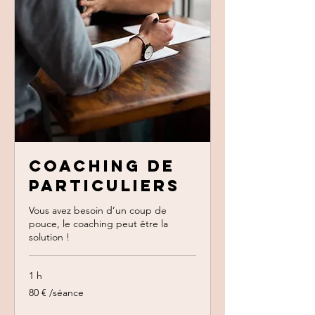
Coaching de
particuliers
Vous avez besoin d’un coup de
pouce, le coaching peut être la
solution !
1 h
80
80 € /séance
€
/séance