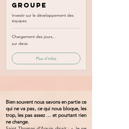
Groupe
Investir sur le développement des
équipes.
Chargement des jours...
sur
sur devis
devis
Plus d'infos
Bien souvent nous savons en partie ce
qui ne va pas , ce qui nous bloque, les
trop, les pas assez … et pourtant rien
ne change.
​Saint Thomas d’Aquin disait : « Je ne