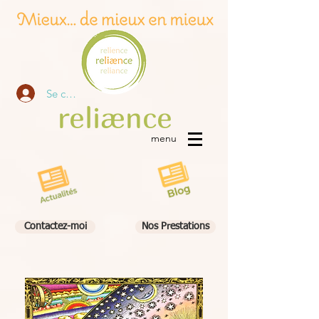
Se connecter
re
liæn
ce
menu
Contactez-moi
Nos Prestations