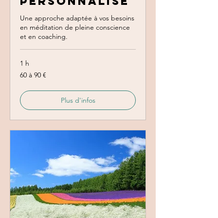
personnalisé
Une approche adaptée à vos besoins
en méditation de pleine conscience
et en coaching.
1 h
60
60 à 90 €
à
90
€
Plus d'infos