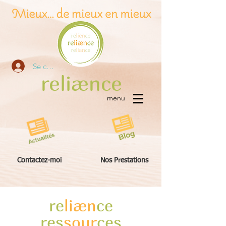
Se connecter
re
liæn
ce
menu
Contactez-moi
Nos Prestations
re
liæn
ce
res
sour
ces