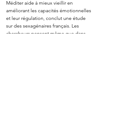
Méditer aide à mieux vieillir en
améliorant les capacités émotionnelles
et leur régulation, conclut une étude
sur des sexagénaires français. Les
chercheurs pensent même que dans
les conditions adéquates, la
méditation pourrait retarder
l'installation de la démence.
13 oct. 2022
En savoir plus ...
Camille
Gaubert -