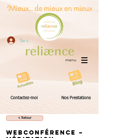
Se connecter
re
liæn
ce
menu
Contactez-moi
Nos Prestations
< Retour
Webconférence –