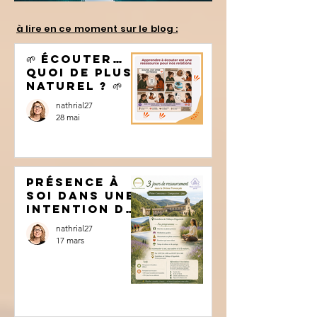
à lire en ce moment sur le blog :
🌱 Écouter…
quoi de plus
naturel ? 🌱
nathrial27
28 mai
Présence à
soi dans une
intention de
se
nathrial27
ressourcer
17 mars