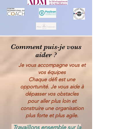
Comment puis-je vous
aider ?
Je vous accompagne vous et
vos équipes
Chaque défi est une
opportunité. Je vous aide à
dépasser vos obstacles
pour aller plus loin et
construire une organisation
plus forte et plus agile.
Travaillons ensemble sur la