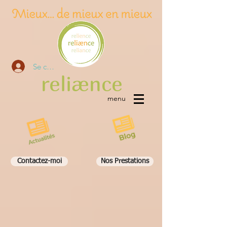
Se connecter
re
liæn
ce
menu
Contactez-moi
Nos Prestations