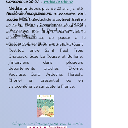
Conscience 26 07
:
visitez le site ici
Méditante
depuis plus de 20 ans, j'ai été
Au fil de leur parcours,
mes clients vont
formée et habilitée à la
conduite de
acquérir les outils qui leur permettront de
cycle MBSR
(Réduction du Stress Basée
sur la Pleine Conscience) à
l’ADM
puiser dans leur ressources intérieures afin
(Association pour le Développement de
de se frayer leur propre chemin vers la
la Mindfulness).​
pleine conscience, de passer à la
prochaine étape et de voir plus loin.
Basée dans la Drôme du sud, à Saint
Restitut, entre Saint Paul Trois
Châteaux, Suze La Rousse et Bollène,
j'interviens dans plusieurs
départements proches (Drôme,
Vaucluse, Gard, Ardèche, Hérault,
Rhône) en présentiel ou en
visioconférence sur toute la France.
Cliquez sur l'image pour voir la carte.