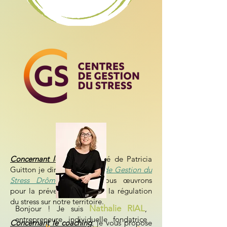
Concernant le CGS
,
au côté de Patricia
Guitton je dirige le
Centre de Gestion du
Stress Drôme-Ardèche
. Nous œuvrons
pour la prévention santé et la régulation
du stress sur notre territoire.
Nathalie RIAL
​Bonjour ! Je suis
,
entrepreneure individuelle fondatrice
Concernant le coaching
,
je vous propose