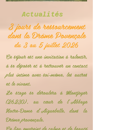
Actualités
3 jours de ressourcement
dans la Drôme Povençale
du 3 au 5 juillet 2026
Ce séjour est une invitation à ralentir,
à se déposer et à retrouver un contact
plus intime avec soi-même, les autres
et le vivant.
Le stage se déroulera à Montjoyer
(26230), au cœur de l’Abbaye
Notre-Dame d'Aiguebelle, dans la
Drôme provençale.
Ce lieu empreint de calme et de beauté