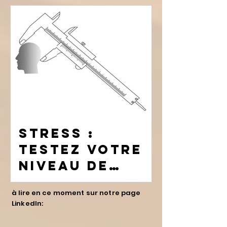
stress :
Testez votre
niveau de
stress perçu
à lire en ce moment sur notre page
avec la PSS
LinkedIn:
(Perceived