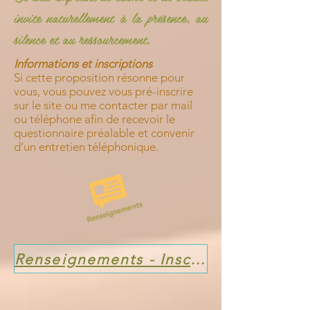
invite naturellement à la présence, au
silence et au ressourcement.
Informations et inscriptions
Si cette proposition résonne pour
vous, vous pouvez vous pré-inscrire
sur le site ou me contacter par mail
ou téléphone afin de recevoir le
questionnaire préalable et convenir
d’un entretien téléphonique.
Renseignements - Inscriptions ici