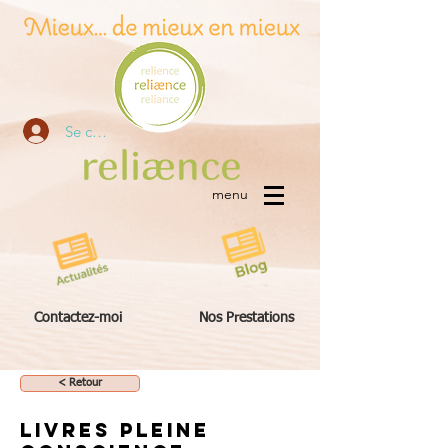
Se connecter
re
liæn
ce
menu
Contactez-moi
Nos Prestations
< Retour
Livres pleine